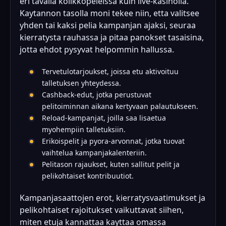
eri tavalla kolikkopeleissa kuin live-kasinolla.
Kaytannon tasolla moni tekee niin, etta valitsee
yhden tai kaksi pelia kampanjan ajaksi, seuraa
kierratysta rauhassa ja pitaa panokset tasaisina,
jotta ehdot pysyvat helpommin hallussa.
Tervetulotarjoukset, joissa etu aktivoituu
talletuksen yhteydessa.
Cashback-edut, jotka perustuvat
pelitoiminnan aikana kertyvaan palautukseen.
Reload-kampanjat, joilla saa lisaetua
myohempiin talletuksiin.
Erikoispelit ja pyora-arvonnat, jotka tuovat
vaihtelua kampanjakalenteriin.
Pelitason rajaukset, kuten sallitut pelit ja
pelikohtaiset kontribuutiot.
Kampanjasaattojen erot, kierratysvaatimukset ja
pelikohtaiset rajoitukset vaikuttavat siihen,
miten etuja kannattaa kayttaa omassa