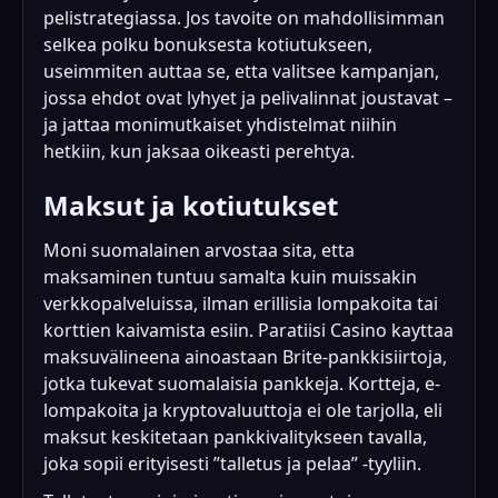
pelistrategiassa. Jos tavoite on mahdollisimman
selkea polku bonuksesta kotiutukseen,
useimmiten auttaa se, etta valitsee kampanjan,
jossa ehdot ovat lyhyet ja pelivalinnat joustavat –
ja jattaa monimutkaiset yhdistelmat niihin
hetkiin, kun jaksaa oikeasti perehtya.
Maksut ja kotiutukset
Moni suomalainen arvostaa sita, etta
maksaminen tuntuu samalta kuin muissakin
verkkopalveluissa, ilman erillisia lompakoita tai
korttien kaivamista esiin. Paratiisi Casino kayttaa
maksuvälineena ainoastaan Brite-pankkisiirtoja,
jotka tukevat suomalaisia pankkeja. Kortteja, e-
lompakoita ja kryptovaluuttoja ei ole tarjolla, eli
maksut keskitetaan pankkivalitykseen tavalla,
joka sopii erityisesti ”talletus ja pelaa” -tyyliin.