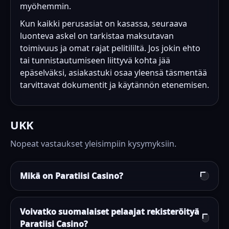
myöhemmin.
Kun kaikki perusasiat on kasassa, seuraava
luonteva askel on tarkistaa maksutavan
toimivuus ja omat rajat pelitililtä. Jos jokin ehto
tai tunnistautumiseen liittyvä kohta jää
epäselväksi, asiakastuki osaa yleensä täsmentää
tarvittavat dokumentit ja käytännön etenemisen.
UKK
Nopeat vastaukset yleisimpiin kysymyksiin.
Mikä on Paratiisi Casino?
Voivatko suomalaiset pelaajat rekisteröityä
Paratiisi Casino?