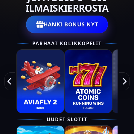
ILMAISKIERROSTA
HANKI BONUS NYT
PARHAAT KOLIKKOPELIT
UUDET SLOTIT