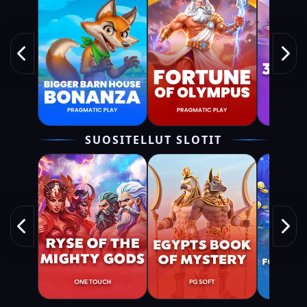
SUOSITELLUT SLOTIT