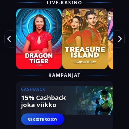
LIVE-KASINO
KAMPANJAT
CASHBACK
15% Cashback
joka viikko
REKISTERÖIDY