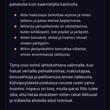
palvelulta kuin kaannetylta kasinolta.
Mita maksutapa tarkoittaa arjessa ja miten
talletus ja pelaa etenee kaytannossa.
Millaista pelivalikoimaa on odotettavissa,
kuten kolikkopelit, live-poydat ja jackpotit.
Miten bonukset, ehdot ja lisenssi istuvat
omaan pelityyliin.
Mihin yksityiskohtiin kannattaa vilkaista
ennen ensimmaista talletusta.
Tama osio toimii lahtokohtana valinnalle, kun
haluat vertailla pelivalikoimaa, maksutapaa,
bonusehtoja ja pelilisenssia ennen talletusta.
Kahvipoytakeskusteluissa nousee usein sama
huomio: nopeus on kiva, mutta paras fiilis tulee
siita, etta tietaa etukateen miten rahat liikkuvat
ja millaisilla ehdoilla edut toimivat.