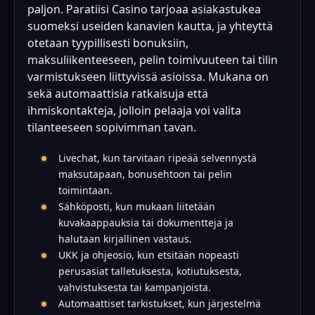
paljon. Paratiisi Casino tarjoaa asiakastukea
suomeksi useiden kanavien kautta, ja yhteyttä
otetaan tyypillisesti bonuksiin,
maksuliikenteeseen, pelin toimivuuteen tai tilin
varmistukseen liittyvissä asioissa. Mukana on
sekä automaattisia ratkaisuja että
ihmiskontakteja, jolloin pelaaja voi valita
tilanteeseen sopivimman tavan.
Livechat, kun tarvitaan ripeää selvennystä
maksutapaan, bonusehtoon tai pelin
toimintaan.
Sähköposti, kun mukaan liitetään
kuvakaappauksia tai dokumentteja ja
halutaan kirjallinen vastaus.
UKK ja ohjeosio, kun etsitään nopeasti
perusasiat talletuksesta, kotiutuksesta,
vahvistuksesta tai kampanjoista.
Automaattiset tarkistukset, kun järjestelmä