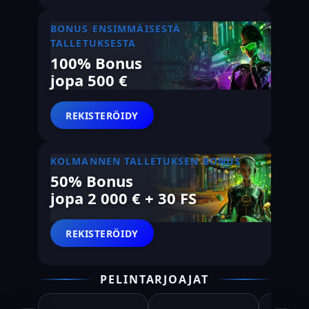
BONUS ENSIMMÄISESTÄ
TALLETUKSESTA
100% Bonus
jopa 500 €
REKISTERÖIDY
KOLMANNEN TALLETUKSEN BONUS
50% Bonus
jopa 2 000 € + 30 FS
REKISTERÖIDY
PELINTARJOAJAT