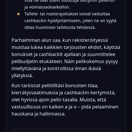
sillä ne ovat usein sidottuja tiettyihin peleihin
ja voimassaoloaikoihin.
Tallete- tai nostorajoitukset voivat vaikuttaa
cashbackin hyödyntämiseen, joten ne on syytä
ottaa huomioon talletusta tehdessä.
Parhaimman alun saa, kun rekisteröityessä
muistaa lukea kaikkien tarjousten ehdot, käyttää
bonukset ja cashbackit ajallaan ja suunnittelee
pelibudjetin etukäteen. Näin pelikokemus pysyy
miellyttävänä ja kontrollissa ilman ikäviä
yllätyksiä.
Kun tarkistat pelitililtäsi bonusten tilaa,
kierrätysvaatimuksia ja cashbackin kertymistä,
olet hyvissä ajoin pelin tasalla. Muista, että
vastuullisuus on kaiken a ja o – pidä pelaaminen
hauskana ja hallinnassa.