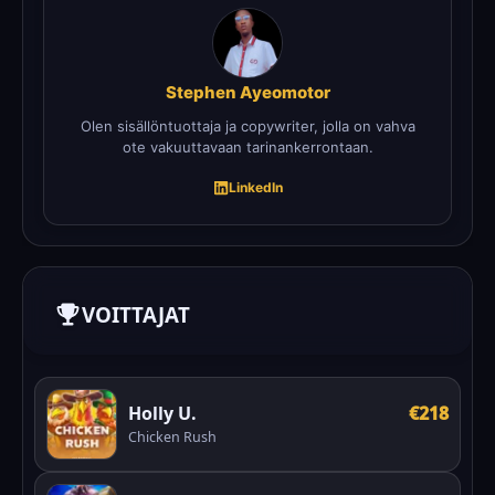
Stephen Ayeomotor
Olen sisällöntuottaja ja copywriter, jolla on vahva
ote vakuuttavaan tarinankerrontaan.
LinkedIn
VOITTAJAT
Holly U.
€218
Chicken Rush