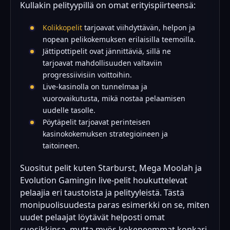
Kullakin pelityypillä on omat erityispiirteensä:
Kolikkopelit
tarjoavat viihdyttävän, helpon ja
nopean pelikokemuksen erilaisilla teemoilla.
Jättipottipelit ovat jännittäviä, sillä ne
tarjoavat mahdollisuuden valtaviin
progressiivisiin voittoihin.
Live-kasinolla on tunnelmaa ja
vuorovaikutusta, mikä nostaa pelaamisen
uudelle tasolle.
Pöytäpelit tarjoavat perinteisen
kasinokokemuksen strategioineen ja
taitoineen.
Suositut pelit kuten Starburst, Mega Moolah ja
Evolution Gamingin live-pelit houkuttelevat
pelaajia eri taustoista ja pelityyleistä. Tästä
monipuolisuudesta paras esimerkki on se, miten
uudet pelaajat löytävät helposti omat
suosikkinsa, mutta myös kokeneemmat konkari