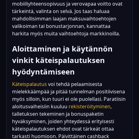
mobiiliyhteensopivuus ja verovapaa voitto ovat
tärkeintä, valinta on selvä. Jos taas haluaa
mahdollisimman laajan maksuvaihtoehtojen
valikoiman tai bonustarjonnan, kannattaa
harkita myös muita vaihtoehtoja markkinoilla.
Aloittaminen ja käytännön
vinkit käteispalautuksen
hyödyntämiseen
Käteispalautus
voi tehdä pelaamisesta
mielekkäämpää ja pitää tunnelman positiivisena
myös silloin, kun tuuri ei ole puolellasi. Paratiisin
aloitusvaiheisiin kuuluu
rekisteröityminen
,
talletuksen tekeminen ja bonuspaketin
hyväksyminen, joiden yhteydessä erityisesti
käteispalautuksen ehdot ovat tärkeät ottaa
tarkasti huomioon. Päivittäinen cashback