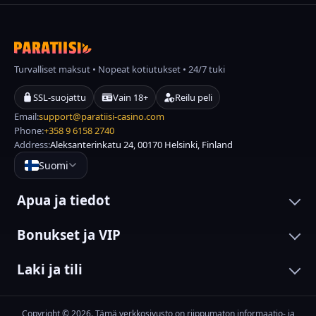
Turvalliset maksut • Nopeat kotiutukset • 24/7 tuki
Suomi
SSL-suojattu
Vain 18+
Reilu peli
Svenska
Email:
support@paratiisi-casino.com
Phone:
+358 9 6158 2740
English
Address:
Aleksanterinkatu 24, 00170 Helsinki, Finland
Suomi
Apua ja tiedot
Tietoa meistä
Bonukset ja VIP
Yhteystiedot
Kampanjat
Laki ja tili
Kokemuksia
VIP-ohjelma
Ikä ja vahvistus
Maksutavat
Copyright © 2026. Tämä verkkosivusto on riippumaton informaatio- ja