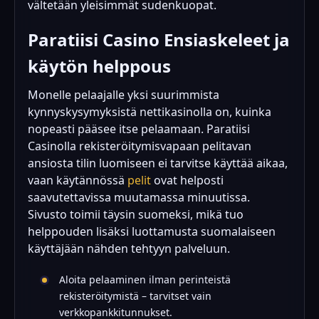
vältetään yleisimmät sudenkuopat.
Paratiisi Casino Ensiaskeleet ja
käytön helppous
Monelle pelaajalle yksi suurimmista
kynnyskysymyksistä nettikasinolla on, kuinka
nopeasti pääsee itse pelaamaan. Paratiisi
Casinolla rekisteröitymisvapaan pelitavan
ansiosta tilin luomiseen ei tarvitse käyttää aikaa,
vaan käytännössä
pelit
ovat helposti
saavutettavissa muutamassa minuutissa.
Sivusto toimii täysin suomeksi, mikä tuo
helppouden lisäksi luottamusta suomalaiseen
käyttäjään nähden tehtyyn palveluun.
Aloita pelaaminen ilman perinteistä
rekisteröitymistä – tarvitset vain
verkkopankkitunnukset.