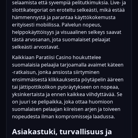
selaamista että syvempiä pelitutkimuksia. Live- ja
slottikategoriat on eroteltu selkeästi, mikä estää
hämmennystä ja parantaa käyttökokemusta
erityisesti mobiilissa. Palvelun nopeus,
helppokäyttöisyys ja visuaalinen selkeys saavat
tästä arvosanan, jota suomalaiset pelaajat
selkeästi arvostavat.
Kaikkiaan Paratiisi Casino houkuttelee
suomalaisia pelaajia tarjoamalla avaimet käteen
-ratkaisun, jonka ansiosta siirtyminen
ensimmäisestä klikkauksesta pöytäpelin ääreen
tai jättipottikolikon pyöräytykseen on nopeaa,
yksinkertaista ja ennen kaikkea viihdyttävää. Se
on juuri se pelipaikka, joka ottaa huomioon
suomalaisen pelaajan kiireisen arjen ja toiveen
nopeudesta ilman kompromisseja laadussa.
Asiakastuki, turvallisuus ja