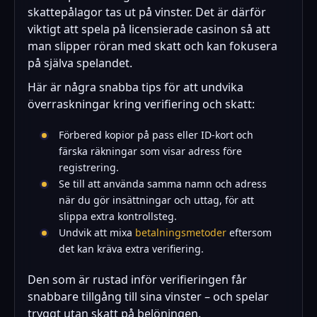
skattepålagor tas ut på vinster. Det är därför
viktigt att spela på licensierade casinon så att
man slipper röran med skatt och kan fokusera
på själva spelandet.
Här är några snabba tips för att undvika
överraskningar kring verifiering och skatt:
Förbered kopior på pass eller ID-kort och
färska räkningar som visar adress före
registrering.
Se till att använda samma namn och adress
när du gör insättningar och uttag, för att
slippa extra kontrollsteg.
Undvik att mixa
betalningsmetoder
eftersom
det kan kräva extra verifiering.
Den som är rustad inför verifieringen får
snabbare tillgång till sina vinster – och spelar
tryggt utan skatt på belöningen.