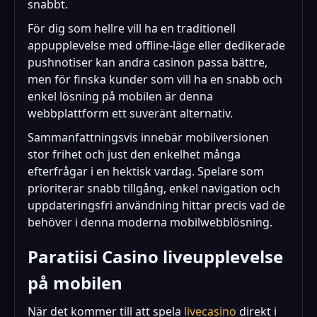
snabbt.
För dig som hellre vill ha en traditionell
appupplevelse med offline-läge eller dedikerade
pushnotiser kan andra casinon passa bättre,
men för finska kunder som vill ha en snabb och
enkel lösning på mobilen är denna
webbplattform ett suveränt alternativ.
Sammanfattningsvis innebär mobilversionen
stor frihet och just den enkelhet många
efterfrågar i en hektisk vardag. Spelare som
prioriterar snabb tillgång, enkel navigation och
uppdateringsfri användning hittar precis vad de
behöver i denna moderna mobilwebblösning.
Paratiisi Casino liveupplevelse
på mobilen
När det kommer till att spela
livecasino
direkt i