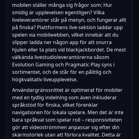
mobilen ställer många sig frågor som: Hur
smidig är upplevelsen egentligen? Vilka
liveleverantörer står på menyn, och fungerar allt
på finska? Plattformens live-sektion laddar upp
spelen via mobilwebben, vilket innebär att du
slipper ladda ner någon app för att snurra
hjulen eller ta plats vid blackjackbordet. De mest
välkända livestudioleverantörerna såsom
Evolution Gaming och Pragmatic Play syns i
sortimentet, och de står för en pålitlig och
högkvalitativ liveupplevelse.
Användargränssnittet är optimerat för mobiler
med en tydlig indelning som även inkluderar
språkstöd för finska, vilket förenklar
navigationen för lokala spelare. Men det är inte
bara språkval som spelar roll – responsiviteten
gör att videoströmmen anpassar sig efter din
skärmstorlek utan att förlora kvalitet. Detta är