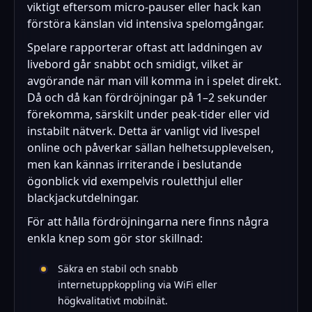
viktigt eftersom micro-pauser eller hack kan
förstöra känslan vid intensiva spelomgångar.
Spelare rapporterar oftast att laddningen av
livebord går snabbt och smidigt, vilket är
avgörande när man vill komma in i spelet direkt.
Då och då kan fördröjningar på 1–2 sekunder
förekomma, särskilt under peak-tider eller vid
instabilt nätverk. Detta är vanligt vid livespel
online och påverkar sällan helhetsupplevelsen,
men kan kännas irriterande i beslutande
ögonblick vid exempelvis rouletthjul eller
blackjackutdelningar.
För att hålla fördröjningarna nere finns några
enkla knep som gör stor skillnad:
Säkra en stabil och snabb
internetuppkoppling via WiFi eller
högkvalitativt mobilnät.