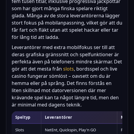
fem tusen titlar, inklusive progressiva jackpottar
som har gjort många finska spelare riktigt
glada. Många av de stora leverantörerna lägger
stort fokus på mobilanpassning, vilket gör att du
får fart och fläkt utan att spelet hackar eller tar
för lång tid att ladda.
Leverantörer med extra mobilfokus ser till att
deras grafiska gränssnitt och spelfunktioner är
perfekta även på telefoners mindre skärmar. Det
gör att det mesta från
slots
, bordsspel och live
casino fungerar sömlöst – oavsett om du är
hemma eller på språng. Det finns förstås en
liten skillnad mot datorversionen där mer
krävande spel kan ta något längre tid, men den
är minimal med dagens teknik.
Speltyp
Leverantörer
Mobil
Slots
NetEnt, Quickspin, Play’n GO
Full sk