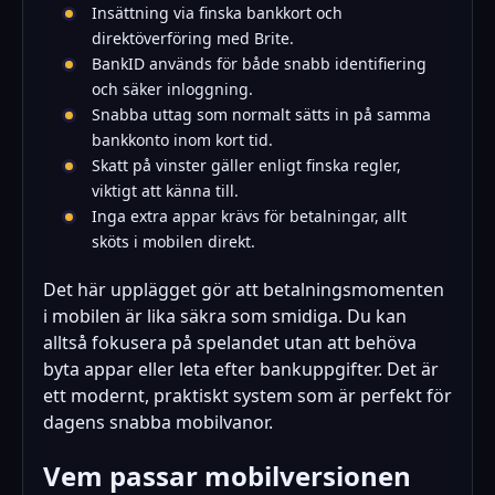
Insättning via finska bankkort och
direktöverföring med Brite.
BankID används för både snabb identifiering
och säker inloggning.
Snabba uttag som normalt sätts in på samma
bankkonto inom kort tid.
Skatt på vinster gäller enligt finska regler,
viktigt att känna till.
Inga extra appar krävs för betalningar, allt
sköts i mobilen direkt.
Det här upplägget gör att betalningsmomenten
i mobilen är lika säkra som smidiga. Du kan
alltså fokusera på spelandet utan att behöva
byta appar eller leta efter bankuppgifter. Det är
ett modernt, praktiskt system som är perfekt för
dagens snabba mobilvanor.
Vem passar mobilversionen