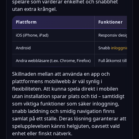
spelare som värderar enkelhet och snabbhet
utan extra krångel.
Plattform
Funktioner
iOS (iPhone, iPad)
Responsiv design, hel
Android
Snabb
inloggning
med
Andra webbläsare (t.ex. Chrome, Firefox)
Full åtkomst till spel, 
Skillnaden mellan att använda en app och
plattformens mobilwebb är väl synlig i
flexibiliteten. Att kunna spela direkt i mobilen
utan installation sparar plats och tid – samtidigt
som viktiga funktioner som säker inloggning,
snabb laddning och smidig navigation finns
samlat på ett ställe. Deras lösning garanterar att
spelupplevelsen känns helgjuten, oavsett vald
enhet eller finskt nätverk.