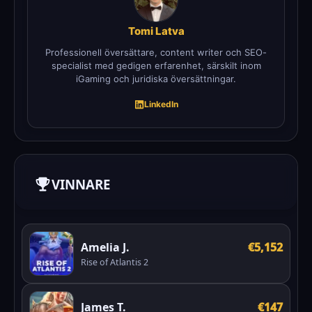
Tomi Latva
Professionell översättare, content writer och SEO-
specialist med gedigen erfarenhet, särskilt inom
iGaming och juridiska översättningar.
LinkedIn
VINNARE
Amelia J.
€5,152
Rise of Atlantis 2
James T.
€147