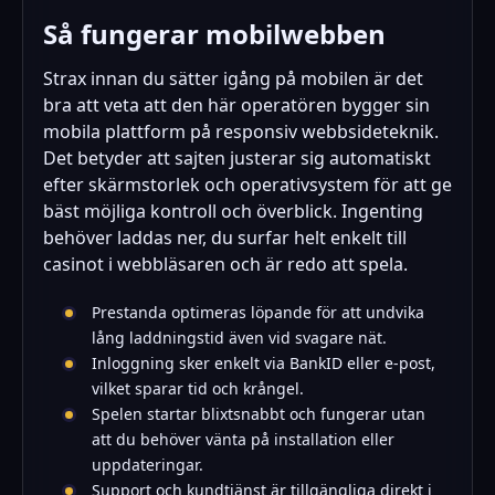
Så fungerar mobilwebben
Strax innan du sätter igång på mobilen är det
bra att veta att den här operatören bygger sin
mobila plattform på responsiv webbsideteknik.
Det betyder att sajten justerar sig automatiskt
efter skärmstorlek och operativsystem för att ge
bäst möjliga kontroll och överblick. Ingenting
behöver laddas ner, du surfar helt enkelt till
casinot i webbläsaren och är redo att spela.
Prestanda optimeras löpande för att undvika
lång laddningstid även vid svagare nät.
Inloggning sker enkelt via BankID eller e-post,
vilket sparar tid och krångel.
Spelen startar blixtsnabbt och fungerar utan
att du behöver vänta på installation eller
uppdateringar.
Support och kundtjänst är tillgängliga direkt i