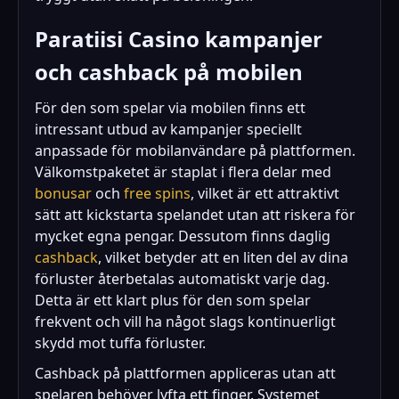
Paratiisi Casino kampanjer
och cashback på mobilen
För den som spelar via mobilen finns ett
intressant utbud av kampanjer speciellt
anpassade för mobilanvändare på plattformen.
Välkomstpaketet är staplat i flera delar med
bonusar
och
free spins
, vilket är ett attraktivt
sätt att kickstarta spelandet utan att riskera för
mycket egna pengar. Dessutom finns daglig
cashback
, vilket betyder att en liten del av dina
förluster återbetalas automatiskt varje dag.
Detta är ett klart plus för den som spelar
frekvent och vill ha något slags kontinuerligt
skydd mot tuffa förluster.
Cashback på plattformen appliceras utan att
spelaren behöver lyfta ett finger. Systemet