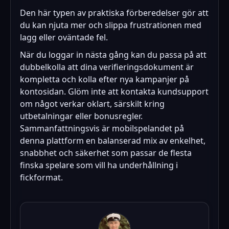
Den här typen av praktiska förberedelser gör att
du kan njuta mer och slippa frustrationen med
lagg eller oväntade fel.
När du loggar in nästa gång kan du passa på att
dubbelkolla att dina verifieringsdokument är
kompletta och kolla efter nya kampanjer på
kontosidan. Glöm inte att kontakta kundsupport
om något verkar oklart, särskilt kring
utbetalningar eller bonusregler.
Sammanfattningsvis är mobilspelandet på
denna plattform en balanserad mix av enkelhet,
snabbhet och säkerhet som passar de flesta
finska spelare som vill ha underhållning i
fickformat.