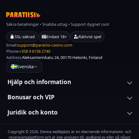
Säkra betalningar • Snabba uttag • Support dygnet runt
Suomi
SSL-säkrad
Endast 18+
Rättvist spel
Svenska
Email:
support@paratiisi-casino.com
Phone:
+358 9 6158 2740
English
Address:
Aleksanterinkatu 24, 00170 Helsinki, Finland
Svenska
Hjälp och information
Om oss
Bonusar och VIP
Kontakter
Kampanjer
Juridik och konto
Recension
VIP-program
Ålder och verifiering
Betalningsmetoder
Copyright © 2026. Denna webbplats är en oberoende informations- och
Cashback
Ansvarsfullt spelande
recensionsplattform och är inte ansluten till, godkänd av eller på något