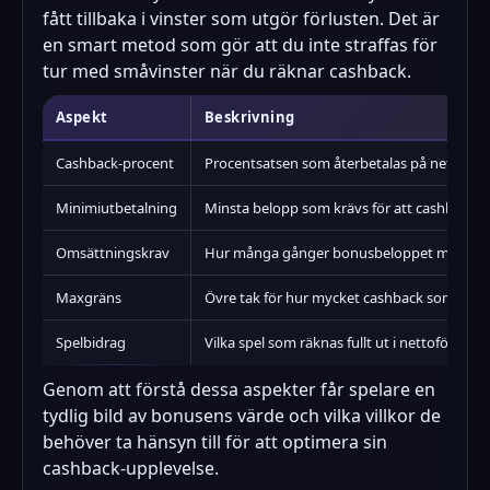
fått tillbaka i vinster som utgör förlusten. Det är
en smart metod som gör att du inte straffas för
tur med småvinster när du räknar cashback.
Aspekt
Beskrivning
Cashback-procent
Procentsatsen som återbetalas på nettoförl
Minimiutbetalning
Minsta belopp som krävs för att cashback sk
Omsättningskrav
Hur många gånger bonusbeloppet måste s
Maxgräns
Övre tak för hur mycket cashback som kan e
Spelbidrag
Vilka spel som räknas fullt ut i nettoförlust
Genom att förstå dessa aspekter får spelare en
tydlig bild av bonusens värde och vilka villkor de
behöver ta hänsyn till för att optimera sin
cashback-upplevelse.