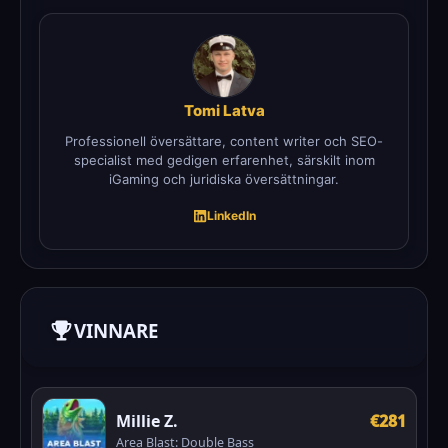
Tomi Latva
Professionell översättare, content writer och SEO-
specialist med gedigen erfarenhet, särskilt inom
iGaming och juridiska översättningar.
LinkedIn
VINNARE
Millie Z.
€281
Area Blast: Double Bass