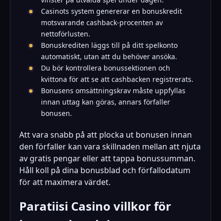
Casinots system genererar en bonuskredit
motsvarande cashback-procenten av
nettoförlusten.
Bonuskrediten läggs till på ditt spelkonto
automatiskt, utan att du behöver ansöka.
Du bör kontrollera bonussektionen och
kvittona för att se att cashbacken registrerats.
Bonusens omsättningskrav måste uppfyllas
innan uttag kan göras, annars förfaller
bonusen.
Att vara snabb på att plocka ut bonusen innan
den förfaller kan vara skillnaden mellan att njuta
av gratis pengar eller att tappa bonussumman.
Håll koll på dina bonusblad och förfallodatum
för att maximera värdet.
Paratiisi Casino villkor för