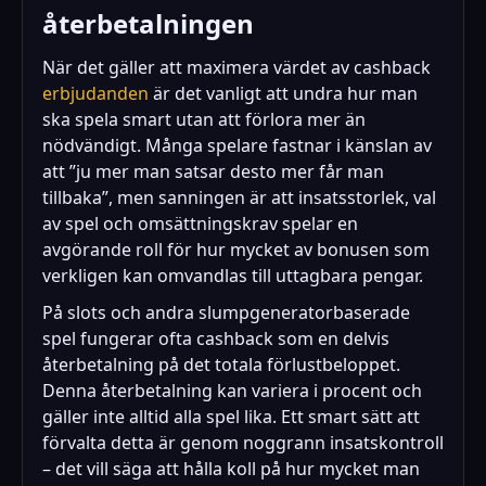
återbetalningen
När det gäller att maximera värdet av cashback
erbjudanden
är det vanligt att undra hur man
ska spela smart utan att förlora mer än
nödvändigt. Många spelare fastnar i känslan av
att ”ju mer man satsar desto mer får man
tillbaka”, men sanningen är att insatsstorlek, val
av spel och omsättningskrav spelar en
avgörande roll för hur mycket av bonusen som
verkligen kan omvandlas till uttagbara pengar.
På slots och andra slumpgeneratorbaserade
spel fungerar ofta cashback som en delvis
återbetalning på det totala förlustbeloppet.
Denna återbetalning kan variera i procent och
gäller inte alltid alla spel lika. Ett smart sätt att
förvalta detta är genom noggrann insatskontroll
– det vill säga att hålla koll på hur mycket man