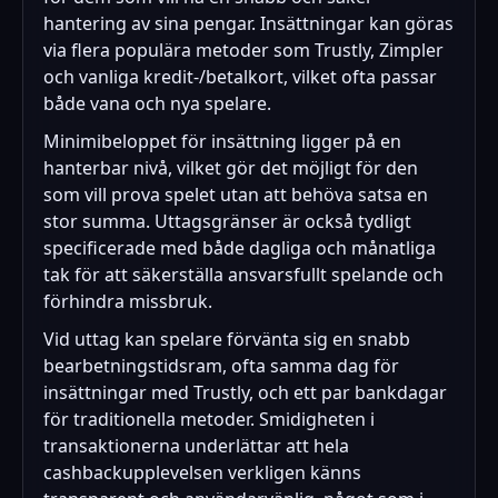
hantering av sina pengar. Insättningar kan göras
via flera populära metoder som Trustly, Zimpler
och vanliga kredit-/betalkort, vilket ofta passar
både vana och nya spelare.
Minimibeloppet för insättning ligger på en
hanterbar nivå, vilket gör det möjligt för den
som vill prova spelet utan att behöva satsa en
stor summa. Uttagsgränser är också tydligt
specificerade med både dagliga och månatliga
tak för att säkerställa ansvarsfullt spelande och
förhindra missbruk.
Vid uttag kan spelare förvänta sig en snabb
bearbetningstidsram, ofta samma dag för
insättningar med Trustly, och ett par bankdagar
för traditionella metoder. Smidigheten i
transaktionerna underlättar att hela
cashbackupplevelsen verkligen känns