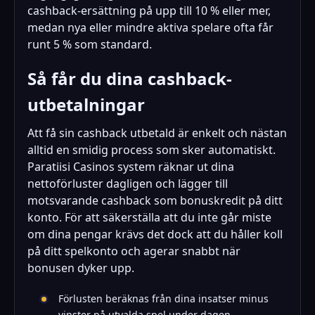
cashback-ersättning på upp till 10 % eller mer,
medan nya eller mindre aktiva spelare ofta får
runt 5 % som standard.
Så får du dina cashback-
utbetalningar
Att få sin cashback utbetald är enkelt och nästan
alltid en smidig process som sker automatiskt.
Paratiisi Casinos system räknar ut dina
nettoförluster dagligen och lägger till
motsvarande cashback som bonuskredit på ditt
konto. För att säkerställa att du inte går miste
om dina pengar krävs det dock att du håller koll
på ditt spelkonto och agerar snabbt när
bonusen dyker upp.
Förlusten beräknas från dina insatser minus
vinster på utvalda spel under dagen.