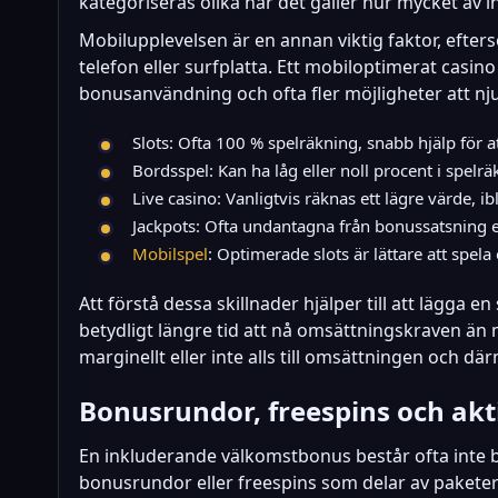
kategoriseras olika när det gäller hur mycket av
Mobilupplevelsen är en annan viktig faktor, efter
telefon eller surfplatta. Ett mobiloptimerat casi
bonusanvändning och ofta fler möjligheter att njut
Slots: Ofta 100 % spelräkning, snabb hjälp för a
Bordsspel: Kan ha låg eller noll procent i spelr
Live casino: Vanligtvis räknas ett lägre värde, i
Jackpots: Ofta undantagna från bonussatsning el
Mobilspel
: Optimerade slots är lättare att spela
Att förstå dessa skillnader hjälper till att lägga
betydligt längre tid att nå omsättningskraven än ma
marginellt eller inte alls till omsättningen och dä
Bonusrundor, freespins och akt
En inkluderande välkomstbonus består ofta inte b
bonusrundor eller freespins som delar av paketerb