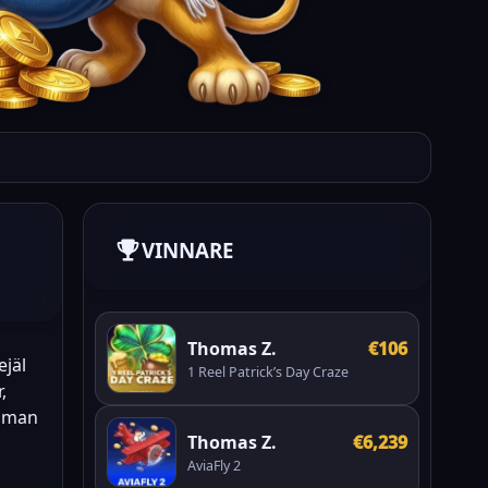
VINNARE
Thomas Z.
€106
ejäl
1 Reel Patrick’s Day Craze
,
n man
Thomas Z.
€6,239
AviaFly 2