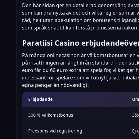
Den här sidan ger en detaljerad genomgång av va
som kan dra nytta av det och vilka regler som är vi
råd, helt utan spekulation om bonusens tillgängligh
som språk snabbt kan förstå premisserna bakom 
Paratiisi Casino erbjudandeöve
På många onlinecasinon är välkomstbonusar en va
på insättningen är långt ifrån standard – den stick
euro får du 60 euro extra att spela för, vilket ger 
intressant för spelare som vill utnyttja sitt initial
egna pengar än nödvändigt.
Erbjudande
Om
300 % välkomstbonus
35
Freespins vid registrering
Ej 