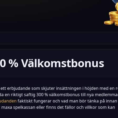
300 % Välkomstbonus
 ett erbjudande som skjuter insättningen i höjden med en r
da en riktigt saftig 300 % välkomstbonus till nya medlemmar
judanden
faktiskt fungerar och vad man bör tänka på inna
 maxa spelkassan eller finns det fällor och villkor som kan