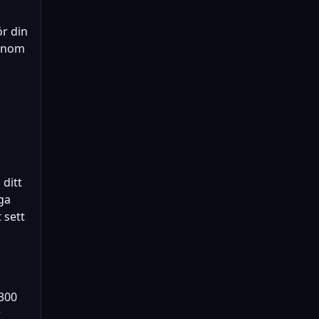
ör din
 inom
 ditt
nga
 sett
 300
r