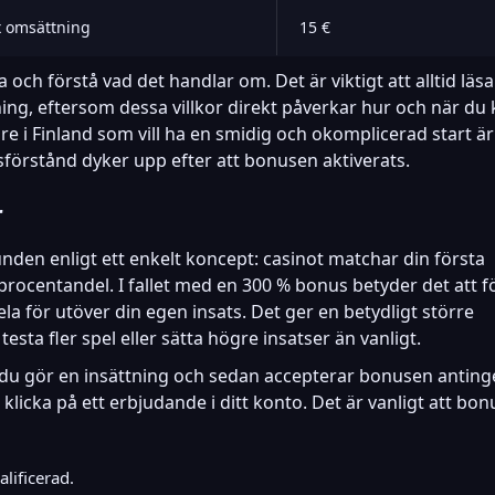
x omsättning
15 €
 och förstå vad det handlar om. Det är viktigt att alltid läsa
ning, eftersom dessa villkor direkt påverkar hur och när du
 i Finland som vill ha en smidig och okomplicerad start är
ssförstånd dyker upp efter att bonusen aktiverats.
r
en enligt ett enkelt koncept: casinot matchar din första
rocentandel. I fallet med en 300 % bonus betyder det att f
pela för utöver din egen insats. Det ger en betydligt större
testa fler spel eller sätta högre insatser än vanligt.
t du gör en insättning och sedan accepterar bonusen antin
klicka på ett erbjudande i ditt konto. Det är vanligt att bo
lificerad.