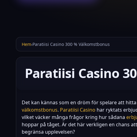
Hem
Paratiisi Casino 300 % Välkomstbonus
›
Paratiisi Casino 
Det kan kännas som en dröm för spelare att hitta
välkomstbonus
.
Paratiisi Casino
har ryktats erbju
vilket väcker många frågor kring hur sådana
erb
hoppar på tåget. Är det här verkligen en chans att
begränsa upplevelsen?