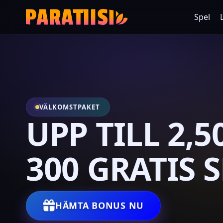
Spel
VÄLKOMSTPAKET
UPP TILL 2,5
300 GRATIS 
HÄMTA BONUS NU