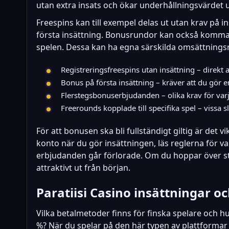
utan extra insats och ökar underhållningsvärdet u
Freespins kan till exempel delas ut utan krav på i
första insättning. Bonusrundor kan också komma 
spelen. Dessa kan ha egna särskilda omsättningsr
Registreringsfreespins utan insättning – direkt
Bonus på första insättning – kräver att du gör 
Flerstegsbonuserbjudanden – olika krav för varj
Freerounds kopplade till specifika spel – vissa s
För att bonusen ska bli fullständigt giltig är det vi
konto när du gör insättningen, läs reglerna för va
erbjudanden går förlorade. Om du hoppar över st
attraktivt ut från början.
Paratiisi Casino insättningar o
Vilka betalmetoder finns för finska spelare och
%? När du spelar på den här typen av plattformar ä