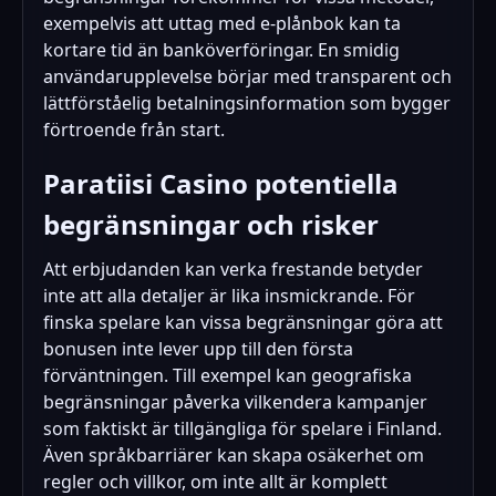
exempelvis att uttag med e-plånbok kan ta
kortare tid än banköverföringar. En smidig
användarupplevelse börjar med transparent och
lättförståelig betalningsinformation som bygger
förtroende från start.
Paratiisi Casino potentiella
begränsningar och risker
Att erbjudanden kan verka frestande betyder
inte att alla detaljer är lika insmickrande. För
finska spelare kan vissa begränsningar göra att
bonusen inte lever upp till den första
förväntningen. Till exempel kan geografiska
begränsningar påverka vilkendera kampanjer
som faktiskt är tillgängliga för spelare i Finland.
Även språkbarriärer kan skapa osäkerhet om
regler och villkor, om inte allt är komplett