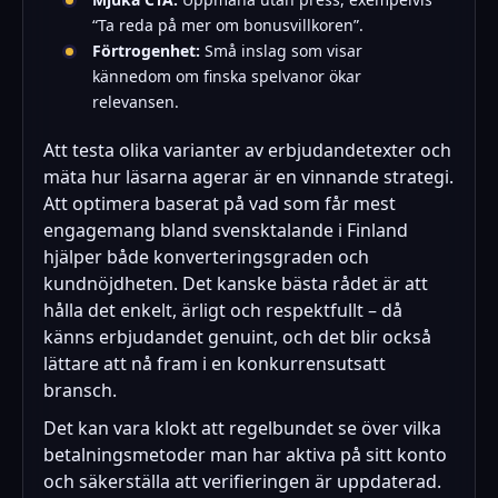
“Ta reda på mer om bonusvillkoren”.
Förtrogenhet:
Små inslag som visar
kännedom om finska spelvanor ökar
relevansen.
Att testa olika varianter av erbjudandetexter och
mäta hur läsarna agerar är en vinnande strategi.
Att optimera baserat på vad som får mest
engagemang bland svensktalande i Finland
hjälper både konverteringsgraden och
kundnöjdheten. Det kanske bästa rådet är att
hålla det enkelt, ärligt och respektfullt – då
känns erbjudandet genuint, och det blir också
lättare att nå fram i en konkurrensutsatt
bransch.
Det kan vara klokt att regelbundet se över vilka
betalningsmetoder man har aktiva på sitt konto
och säkerställa att verifieringen är uppdaterad.