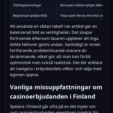
Tidsbegränsningar
Bonusen måste nyttjas eller omsätta
Begränsad spelportfölj
Vissa spel räknas inte mot omsättni
Att använda en sådan tabell i en artikel ger en
balanserad bild av verkligheten. Det skapar
förtroende eftersom läsaren upplever att inga
dolda faktorer göms undan. Samtidigt är tonen
fortfarande problemlösande snarare än
skrämmande, vilket gör att man kan förbli
optimistisk men också realistisk. Det blir enklare
att navigera i erbjudandets villkor och välja med
ögonen öppna.
Vanliga missuppfattningar om
casinoerbjudanden i Finland
Spelare i Finland går ofta på en del myter om
vad casinoerbjudanden egentligen innebär. En