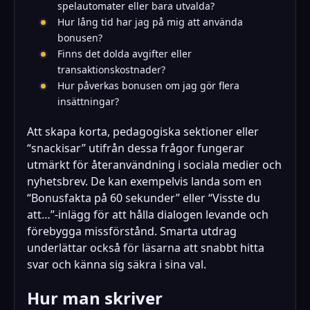
spelautomater eller bara utvalda?
Hur lång tid har jag på mig att använda
bonusen?
Finns det dolda avgifter eller
transaktionskostnader?
Hur påverkas bonusen om jag gör flera
insättningar?
Att skapa korta, pedagogiska sektioner eller
“snackisar” utifrån dessa frågor fungerar
utmärkt för återanvändning i sociala medier och
nyhetsbrev. De kan exempelvis landa som en
“Bonusfakta på 60 sekunder” eller “Visste du
att…”-inlägg för att hålla dialogen levande och
förebygga missförstånd. Smarta utdrag
underlättar också för läsarna att snabbt hitta
svar och känna sig säkra i sina val.
Hur man skriver