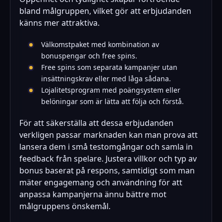
bland målgruppen, vilket gör att erbjudanden
känns mer attraktiva.
Välkomstpaket med kombination av
bonuspengar och free spins.
Free spins som separata kampanjer utan
insättningskrav eller med låga sådana.
Lojalitetsprogram med poängsystem eller
belöningar som är lätta att följa och förstå.
För att säkerställa att dessa erbjudanden
verkligen passar marknaden kan man prova att
lansera dem i små testomgångar och samla in
feedback från spelare. Justera villkor och typ av
bonus baserat på respons, samtidigt som man
mäter engagemang och användning för att
anpassa kampanjerna ännu bättre mot
målgruppens önskemål.