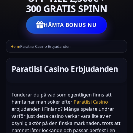
300 GRATIS SPINN
HÄMTA BONUS NU
Hem
›
Paratiisi Casino Erbjudanden
Paratiisi Casino Erbjudanden
Funderar du på vad som egentligen finns att
hämta när man söker efter
Paratiisi Casino
erbjudanden i Finland? Många spelare undrar
varför just detta casino verkar vara lite av en
osynlig aktör på den finska marknaden, trots att
namnet låter lockande och passar perfekt i en