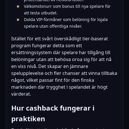
Välkomstsnurr som bonus till nya spelare för
att testa utbudet.
Dolda VIP-förmåner som belöning för lojala
spelare utan offentliga nivåer.
Istället för ett svårt överskådligt tier-baserat
program fungerar detta som ett
ersättningssystem där spelare har tillgång till
belöningar utan att behöva oroa sig för att nå
en viss nivå. Det skapar en jämnare
spelupplevelse och fler chanser att vinna tillbaka
något, vilket passar fint för den finska
marknaden där trygghet i spelandet är högt
värderat.
Hur cashback fungerar i
praktiken