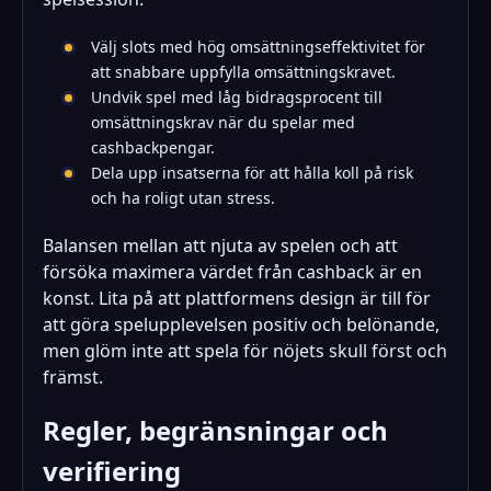
Välj slots med hög omsättningseffektivitet för
att snabbare uppfylla omsättningskravet.
Undvik spel med låg bidragsprocent till
omsättningskrav när du spelar med
cashbackpengar.
Dela upp insatserna för att hålla koll på risk
och ha roligt utan stress.
Balansen mellan att njuta av spelen och att
försöka maximera värdet från cashback är en
konst. Lita på att plattformens design är till för
att göra spelupplevelsen positiv och belönande,
men glöm inte att spela för nöjets skull först och
främst.
Regler, begränsningar och
verifiering