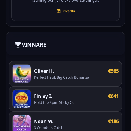
iGaming och juridiska översättningar.
LinkedIn
VINNARE
Oliver H.
€565
Perfect Haul: Big Catch Bonanza
Finley I.
€641
Hold the Spin: Sticky Coin
Noah W.
€186
3 Wonders Catch