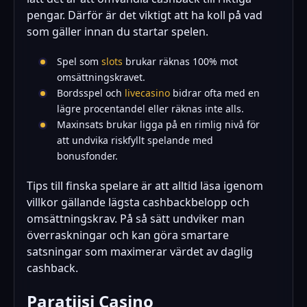
pengar. Därför är det viktigt att ha koll på vad
som gäller innan du startar spelen.
Spel som
slots
brukar räknas 100% mot
omsättningskravet.
Bordsspel och
livecasino
bidrar ofta med en
lägre procentandel eller räknas inte alls.
Maxinsats brukar ligga på en rimlig nivå för
att undvika riskfyllt spelande med
bonusfonder.
Tips till finska spelare är att alltid läsa igenom
villkor gällande lägsta cashbackbelopp och
omsättningskrav. På så sätt undviker man
överraskningar och kan göra smartare
satsningar som maximerar värdet av daglig
cashback.
Paratiisi Casino