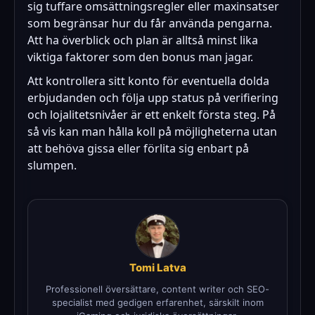
sig tuffare omsättningsregler eller maxinsatser
som begränsar hur du får använda pengarna.
Att ha överblick och plan är alltså minst lika
viktiga faktorer som den bonus man jagar.
Att kontrollera sitt konto för eventuella dolda
erbjudanden och följa upp status på verifiering
och lojalitetsnivåer är ett enkelt första steg. På
så vis kan man hålla koll på möjligheterna utan
att behöva gissa eller förlita sig enbart på
slumpen.
Tomi Latva
Professionell översättare, content writer och SEO-
specialist med gedigen erfarenhet, särskilt inom