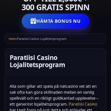
300 GRATIS SPINN
HÄMTA BONUS NU
Hem
›
Paratiisi Casino Lojalitetsprogram
Paratiisi Casino
Lojalitetsprogram
Alla som gillar att spela på nätcasino vet att en
sak ofta kan göra skillnaden mellan en vanlig
spelkväll och en riktigt guldkantad upplevelse –
ett generöst lojalitetsprogram.
Paratiisi Casino
har tagit fasta på just detta och erbjuder ett