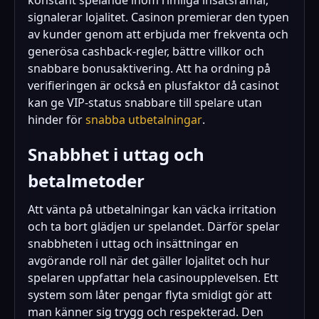
konstant spelande inom rimliga insatsramar,
signalerar lojalitet. Casinon premierar den typen
av kunder genom att erbjuda mer frekventa och
generösa cashback-regler, bättre villkor och
snabbare bonusaktivering. Att ha ordning på
verifieringen är också en plusfaktor då casinot
kan ge VIP-status snabbare till spelare utan
hinder för
snabba utbetalningar
.
Snabbhet i uttag och
betalmetoder
Att vänta på utbetalningar kan väcka irritation
och ta bort glädjen ur spelandet. Därför spelar
snabbheten i uttag och insättningar en
avgörande roll när det gäller lojalitet och hur
spelaren uppfattar hela casinoupplevelsen. Ett
system som låter pengar flyta smidigt gör att
man känner sig trygg och respekterad. Den