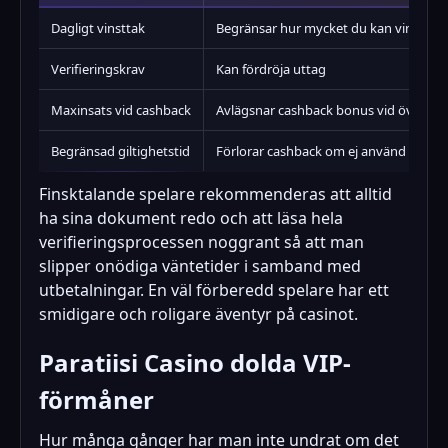
Dagligt vinsttak
Begränsar hur mycket du kan vinna på
Verifieringskrav
Kan fördröja uttag
Maxinsats vid cashback
Avlägsnar cashback bonus vid överskri
Begränsad giltighetstid
Förlorar cashback om ej använd inom t
Finsktalande spelare rekommenderas att alltid
ha sina dokument redo och att läsa hela
verifieringsprocessen noggrant så att man
slipper onödiga väntetider i samband med
utbetalningar. En väl förberedd spelare har ett
smidigare och roligare äventyr på casinot.
Paratiisi Casino dolda VIP-
förmåner
Hur många gånger har man inte undrat om det