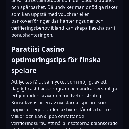
använda betalmetoder som ger både snabbhet
och spårbarhet. Då undviker man onödiga risker
som kan uppstå med vouchrar eller
banköverföringar där hanteringstider och
verifieringsbehov ibland kan skapa flaskhalsar i
bonushanteringen.
Paratiisi Casino
optimeringstips för finska
spelare
Att lyckas få ut så mycket som möjligt av ett
dagligt cashback-program och andra personliga
erbjudanden kräver en medveten strategi.
Konsekvens är en av nycklarna: spelare som
uppvisar regelbunden aktivitet får ofta bättre
villkor och kan slippa omfattande
verifieringskrav. Att hålla insatserna balanserade