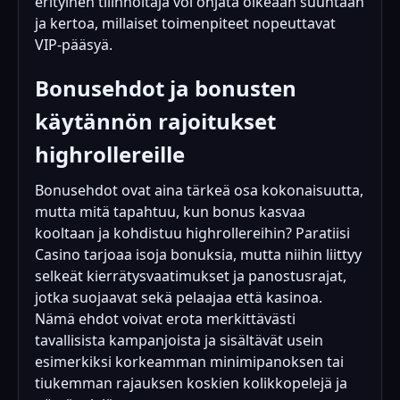
erityinen tilinhoitaja voi ohjata oikeaan suuntaan
ja kertoa, millaiset toimenpiteet nopeuttavat
VIP-pääsyä.
Bonusehdot ja bonusten
käytännön rajoitukset
highrollereille
Bonusehdot ovat aina tärkeä osa kokonaisuutta,
mutta mitä tapahtuu, kun bonus kasvaa
kooltaan ja kohdistuu highrollereihin? Paratiisi
Casino tarjoaa isoja bonuksia, mutta niihin liittyy
selkeät kierrätysvaatimukset ja panostusrajat,
jotka suojaavat sekä pelaajaa että kasinoa.
Nämä ehdot voivat erota merkittävästi
tavallisista kampanjoista ja sisältävät usein
esimerkiksi korkeamman minimipanoksen tai
tiukemman rajauksen koskien kolikkopelejä ja