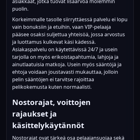
asiakkaat, jotka tuovat lisäarvoa molemmin
puolin.
Korkeimmalle tasolle siirryttäessä palvelu ei lopu
vain bonuksiin ja etuihin, vaan VIP-pelaaja
pääsee osaksi suljettua yhteisöä, jossa arvostus
ja luottamus kulkevat käsi kädessä.
Asiakaspalvelu on käytettävissä 24/7 ja usein
tarjolla on myös erikoistapahtumia, lahjoja ja
ainutlaatuisia matkoja. Usein myös sääntöjä ja
ehtoja voidaan joustavasti mukauttaa, jolloin
pelin sääntöjen ei tarvitse rajoittaa
pelikokemusta kuten normaalisti.
Nostorajat, voittojen
rajaukset ja
käsittelykäytännöt
Nostorajat ovat tärkeä osa pelaajansuojaa sekä