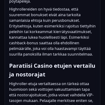
pöytäpelejä.
Highrollereiden on hyvä tiedostaa, että
suuremmat bonukset eivät aina tarkoita
samanlaisia ehtoja kuin perusbonukset.
Erityisehtoja, kuten esimerkiksi rajoitus tiettyihin
peleihin tai korkeammat kierrätysvaatimukset,
kannattaa lukea huolellisesti läpi. Esimerkiksi
cashback-bonus saattaa olla ehdollinen
pelimäärälle, joka voi olla haastavampi täyttää
suurilla panoksilla ilman tarkkaa suunnitelmaa.
Paratiisi Casino etujen vertailu
ja nostorajat
Highroller-etuja vertailtaessa on tärkeä ottaa
huomioon sekä voittojen vakuuttamisen tapa
että nostorajoitukset, jotka voivat vaihdella VIP-
tasojen mukaan. Pelaajalle merkitsee eniten se,