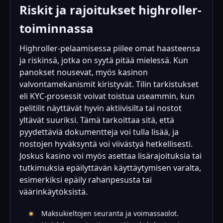
Riskit ja rajoitukset highroller-
toiminnassa
Highroller-pelaamisessa piilee omat haasteensa
ja riskinsä, jotka on syytä pitää mielessä. Kun
panokset nousevat, myös kasinon
valvontamekanismit kiristyvät. Tilin tarkistukset
eli KYC-prosessit voivat toistua useammin, kun
pelitilit näyttävät hyvin aktiivisilta tai nostot
yltävät suuriksi. Tämä tarkoittaa sitä, että
pyydettäviä dokumentteja voi tulla lisää, ja
nostojen hyväksyntä voi viivästyä hetkellisesti.
Joskus kasino voi myös asettaa lisärajoituksia tai
tutkimuksia epäilyttävän käyttäytymisen varalta,
esimerkiksi epäily rahanpesusta tai
väärinkäytöksistä.
Maksukieltojen seuranta ja voimassaolot.