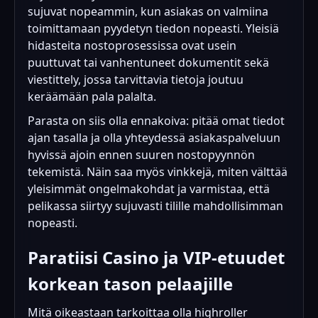
sujuvat nopeammin, kun asiakas on valmiina
toimittamaan pyydetyn tiedon nopeasti. Yleisiä
hidasteita nostoprosessissa ovat usein
puuttuvat tai vanhentuneet dokumentit sekä
viestittely, jossa tarvittavia tietoja joutuu
keräämään pala palalta.
Parasta on siis olla ennakoiva: pitää omat tiedot
ajan tasalla ja olla yhteydessä asiakaspalveluun
hyvissä ajoin ennen suuren nostopyynnön
tekemistä. Näin saa myös vinkkejä, miten välttää
yleisimmät ongelmakohdat ja varmistaa, että
pelikassa siirtyy sujuvasti tilille mahdollisimman
nopeasti.
Paratiisi Casino ja VIP-etuudet
korkean tason pelaajille
Mitä oikeastaan tarkoittaa olla highroller