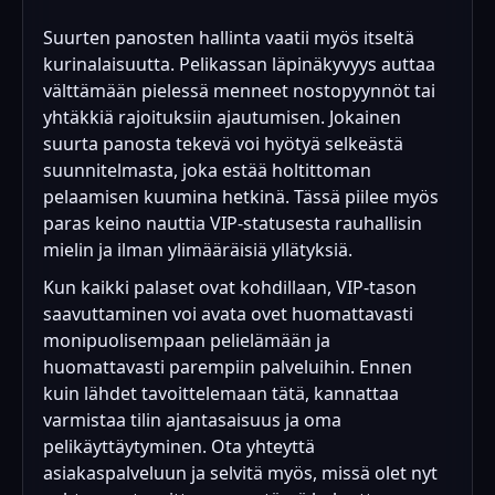
Suurten panosten hallinta vaatii myös itseltä
kurinalaisuutta. Pelikassan läpinäkyvyys auttaa
välttämään pielessä menneet nostopyynnöt tai
yhtäkkiä rajoituksiin ajautumisen. Jokainen
suurta panosta tekevä voi hyötyä selkeästä
suunnitelmasta, joka estää holtittoman
pelaamisen kuumina hetkinä. Tässä piilee myös
paras keino nauttia VIP-statusesta rauhallisin
mielin ja ilman ylimääräisiä yllätyksiä.
Kun kaikki palaset ovat kohdillaan, VIP-tason
saavuttaminen voi avata ovet huomattavasti
monipuolisempaan pelielämään ja
huomattavasti parempiin palveluihin. Ennen
kuin lähdet tavoittelemaan tätä, kannattaa
varmistaa tilin ajantasaisuus ja oma
pelikäyttäytyminen. Ota yhteyttä
asiakaspalveluun ja selvitä myös, missä olet nyt