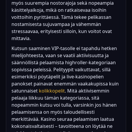
myös suurempia nostorajoja sekä nopeampia
käsittelyaikoja, mikä on ratkaisevaa isoihin
voittoihin pyrittäessä. Tämä tekee pelikassan
nostamisesta sujuvampaa ja vähemmän
stressaavaa, erityisesti silloin, kun voitot ovat
mittavia.
Kutsun saaminen VIP-tasolle ei tapahdu hetken
mielijohteesta, vaan se vaatii aktiivisuutta ja
säännöllistä pelaamista highroller-kategoriaan
sopivissa peleissä. Pelityypit vaikuttavat, sillä
esimerkiksi pöytäpelit ja live-kasinopelien
panokset painavat enemmän vaakakupissa kuin
satunnaiset
kolikkopelit
. Mitä aktiivisemmin
pelaaja liikkuu tämän kategoriassa, sitä
nopeammin kutsu voi tulla, varsinkin jos hänen
pelaamisensa on myös taloudellisesti
merkittävää. Kasino seuraa pelaamisen laatua
kokonaisvaltaisesti – tavoitteena on löytää ne