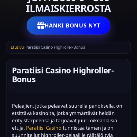
ILMAISKIERROSTA
HANKI BONUS NYT
Etusivu
›
Paratiisi Casino Highroller-Bonus
Paratiisi Casino Highroller-
Bonus
Pelaajien, jotka pelaavat suurella panoksella, on
etsittävä kasinoita, jotka ymmärtävät heidän
erityistarpeensa ja tarjoavat juuri oikeanlaisia
etuja.
Paratiisi Casino
tunnistaa tämän ja on
suunnitellut highroller-pelaajille räätälöityjä